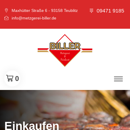
09471 9185
Maxhütter Straße 6 - 93158 Teublitz
info@metzgerei-biller.de
0
Einkaufen