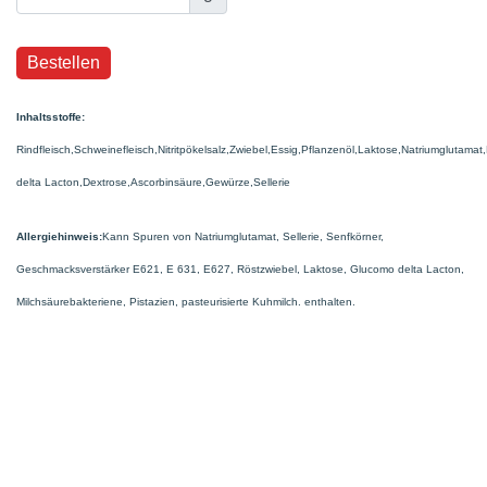
Inhaltsstoffe:
Rindfleisch,Schweinefleisch,Nitritpökelsalz,Zwiebel,Essig,Pflanzenöl,Laktose,Natriumgluta
delta Lacton,Dextrose,Ascorbinsäure,Gewürze,Sellerie
Allergiehinweis:
Kann Spuren von Natriumglutamat, Sellerie, Senfkörner,
Geschmacksverstärker E621, E 631, E627, Röstzwiebel, Laktose, Glucomo delta Lacton,
Milchsäurebakteriene, Pistazien, pasteurisierte Kuhmilch. enthalten.