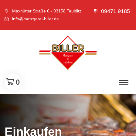
09471 9185
Maxhütter Straße 6 - 93158 Teublitz
info@metzgerei-biller.de
0
Einkaufen