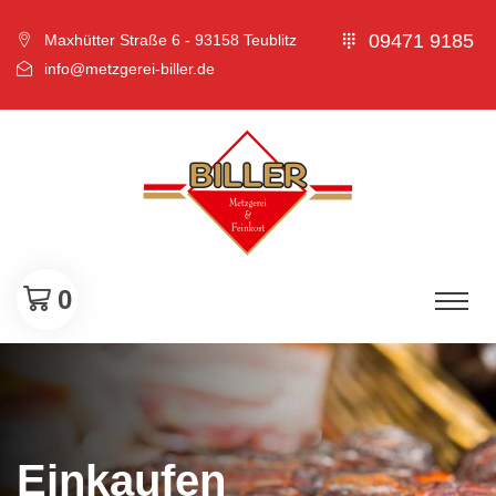
09471 9185
Maxhütter Straße 6 - 93158 Teublitz
info@metzgerei-biller.de
0
Einkaufen