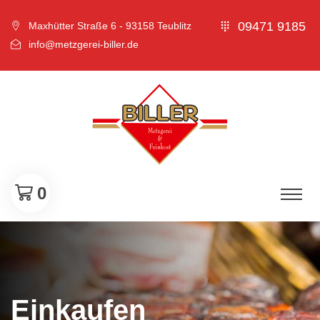
09471 9185
Maxhütter Straße 6 - 93158 Teublitz
info@metzgerei-biller.de
0
Einkaufen