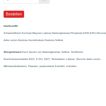
Inhaltsstoffe:
Schweinefleisch,Kochsalz,Mayoran,Laktose,Natriumglutamat,Phosphate:E450,E451,Glucom
delta Lacton,Dextrose,Ascorbinsäure,Gewürze,Sellerie
Allergiehinweis:
Kann Spuren von Natriumglutamat, Sellerie, Senfkörner,
Geschmacksverstärker E621, E 631, E627, Röstzwiebel, Laktose, Glucomo delta Lacton,
Milchsäurebakteriene, Pistazien, pasteurisierte Kuhmilch. enthalten.