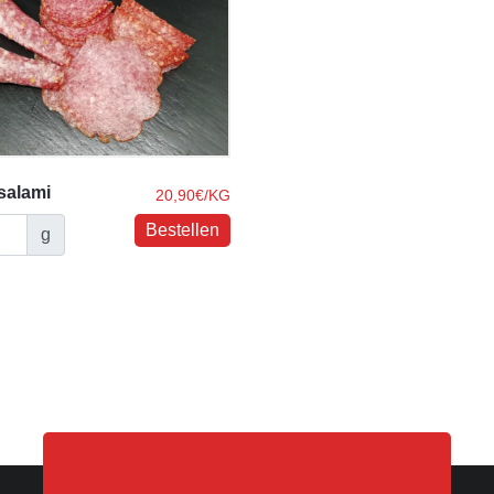
salami
20,90€/KG
g