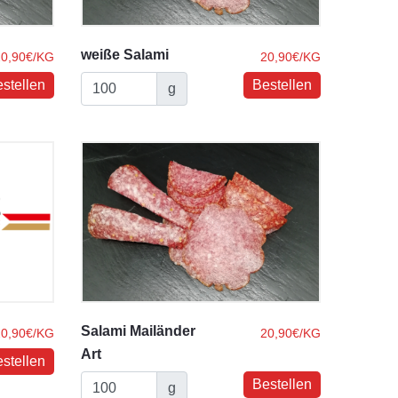
weiße Salami
20,90€/KG
20,90€/KG
g
Salami Mailänder
20,90€/KG
20,90€/KG
Art
g