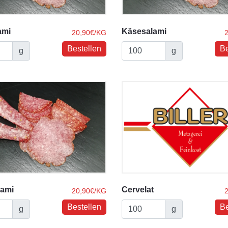
ami
Käsesalami
20,90€/KG
g
g
lami
Cervelat
20,90€/KG
g
g