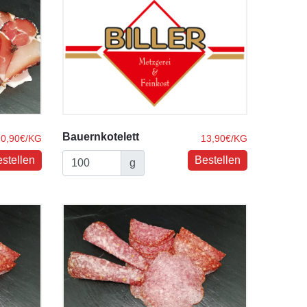
Bauernkotelett
20,90€/KG
13,90€/KG
g