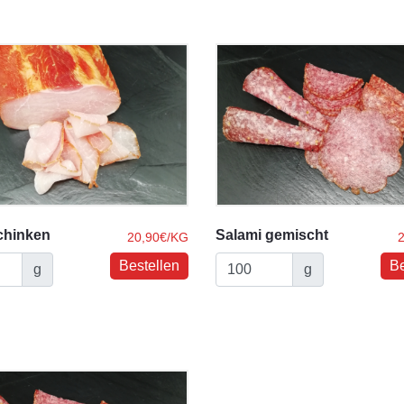
chinken
Salami gemischt
20,90€/KG
g
g