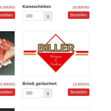
Kareeschinken
20,90€/KG
20,90€/KG
g
Brüstl, geräuchert
20,90€/KG
13,90€/KG
g