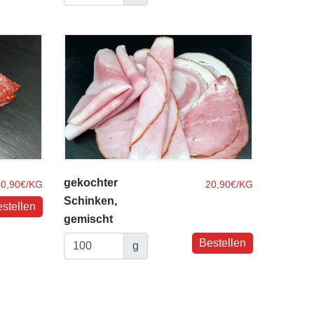
gekochter
20,90€/KG
20,90€/KG
Schinken,
gemischt
g