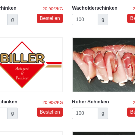
chinken
Wacholderschinken
20,90€/KG
g
g
chinken
Roher Schinken
20,90€/KG
g
g