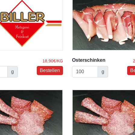
Osterschinken
18,90€/KG
g
g